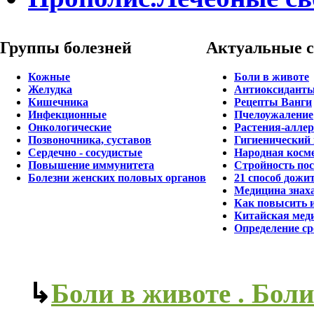
Группы
болезней
Актуальные
Кожные
Боли в животе
Желудка
Антиоксидант
Кишечника
Рецепты Ванги
Инфекционные
Пчелоужаление
Онкологические
Растения-алле
Позвоночника, суставов
Гигиенический
Сердечно - сосудистые
Народная косм
Повышение иммунитета
Стройность пос
Болезни женских половых органов
21 способ дожит
Медицина знахар
Как повысить 
Китайская мед
Определение ср
↳
Боли в животе . Бол