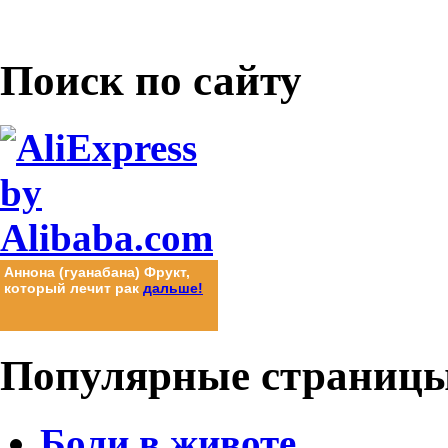
Поиск по
сайту
Аннона (гуанабана) Фрукт,
Аннона (гуанабана) Фрукт,
который лечит рак
который лечит рак
дальше!
дальше!
Популярные
страниц
Боли в животе