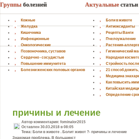
Группы
болезней
Актуальные
статьи
Кожные
Боли в животе
Желудка
Антиоксиданты
Кишечника
Рецепты Ванги
Инфекционные
Пчелоужаление
Онкологические
Растения-аллерг
Позвоночника, суставов
Гигиенический м
Сердечно - сосудистые
Народная космет
Повышение иммунитета
Стройность после
Болезни женских половых органов
21 способ дожить 
Медицина знахарей
Как повысить имм
Китайская медиц
Определение сро
причины и лечение
Автор комментария:
fominalor2015
Оставлен
30.03.2018 в 08:05
Тема:
Боли в животе . Болит живот ?- причины и лечение
Знакомая проблема. В большинст