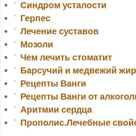
На особом месте находится натрия гидрокарбонат (пищевая сод
Синдром усталости
применялся очень широко (как и другие щелочи) в качестве антацидного 
повышенной кислотности желудочного сока, язвенной болезни желудка и 12-тип
Сок граната признали эликсиром молодости
Герпес
Целебные свойства гранатового сока известны человечеству ещё с 
Лечение суставов
Мозоли
Чем лечить стоматит
Барсучий и медвежий жи
Рецепты Ванги
Рецепты Ванги от алкогол
Аритмии сердца
Прополис.Лечебные свой