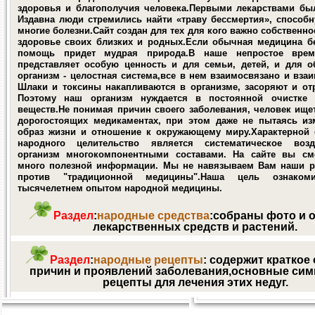
здоровья и благополучия человека.Первыми лекарствами был
Издавна люди стремились найти «траву бессмертия», способ
многие болезни.Сайт создан для тех для кого важно собственно
здоровье своих близких и родных.Если обычная медицина бе
помощь придет мудрая природа.В наше непростое врем
представляет особую ценность и для семьи, детей, и для о
организм - целостная система,все в нем взаимосвязано и вза
Шлаки и токсины накапливаются в организме, засоряют и от
Поэтому наш организм нуждается в постоянной очистке
веществ.Не понимая причин своего заболевания, человек ище
дорогостоящих медикаментах, при этом даже не пытаясь из
образ жизни и отношение к окружающему миру.Характерной 
народного целительство является систематическое воз
организм многокомпонентными составами. На сайте вы см
много полезной информации. Мы не навязываем Вам наши р
против "традиционной медицины".Наша цель ознако
тысячелетнем опытом народной медицины.
Раздел
:
народные средства
:собраны фото и 
лекарственных средств и растений.
Раздел
:
народные рецепты
: содержит краткое
причин и проявлений заболевания,основные си
рецепты для лечения этих недуг.