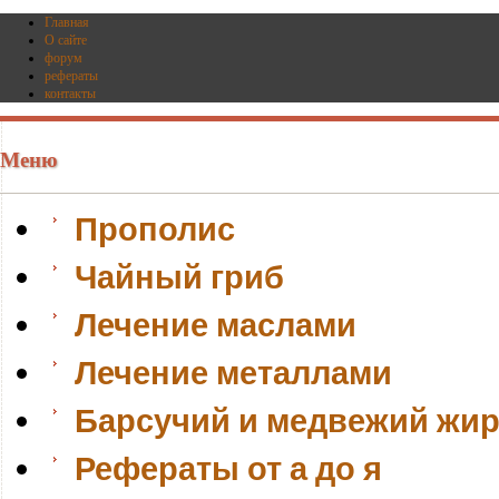
Главная
О сайте
форум
рефераты
контакты
Меню
Прополис
Чайный гриб
Лечение маслами
Лечение металлами
Барсучий и медвежий жи
Рефераты от а до я