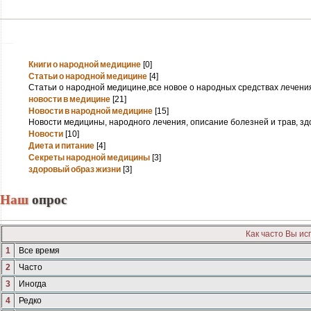
Книги о народной медицине
[0]
Статьи о народной медицине
[4]
Статьи о народной медицине,все новое о народных средствах лечени
новости в медицине
[21]
Новости в народной медицине
[15]
Новости медицины, народного лечения, описание болезней и трав, зд
Новости
[10]
Диета и питание
[4]
Секреты народной медицины
[3]
здоровый образ жизни
[3]
Наш
опрос
Как часто Вы и
1
Все время
2
Часто
3
Иногда
4
Редко