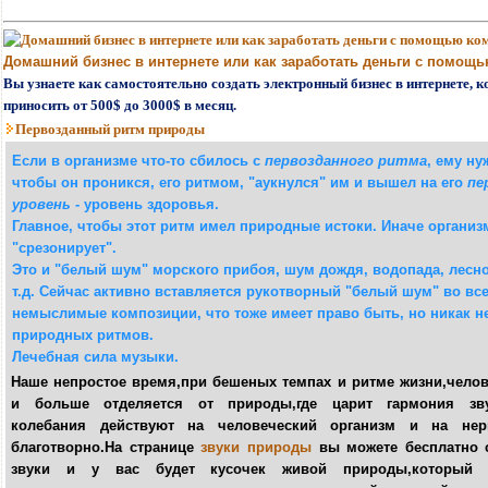
Домашний бизнес в интернете или как заработать деньги с помощ
Вы узнаете как самостоятельно создать электронный бизнес в интернете, 
приносить от 500$ до 3000$ в месяц.
Первозданный ритм природы
Если в организме что-то сбилось с
первозданного ритма
, ему ну
чтобы он проникся, его ритмом, "аукнулся" им и вышел на его
пе
уровень
- уровень здоровья.
Главное, чтобы этот ритм имел природные истоки. Иначе организ
"срезонирует".
Это и "белый шум" морского прибоя, шум дождя, водопада, лесно
т.д. Сейчас активно вставляется рукотворный "белый шум" во в
немыслимые композиции, что тоже имеет право быть, но никак н
природных ритмов.
Лечебная сила музыки.
Н
аше непростое время,при бешеных темпах и ритме жизни,чело
и больше отделяется от природы,где царит гармония звук
колебания действуют на человеческий организм и на нер
благотворно.На странице
звуки природы
вы можете
бесплатно
с
звуки и у вас будет кусочек живой природы,который