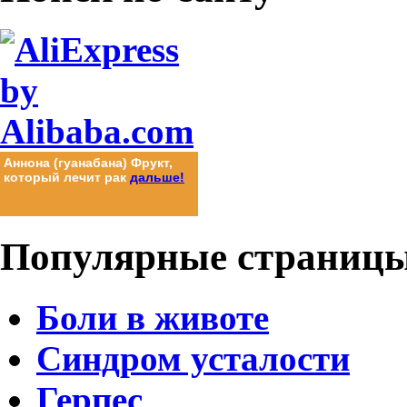
Целебные свойства плодов
Целебные свойства плодов
финикового дерева-
финикового дерева-
дальше!
дальше!
Популярные
страниц
Боли в животе
Синдром усталости
Герпес