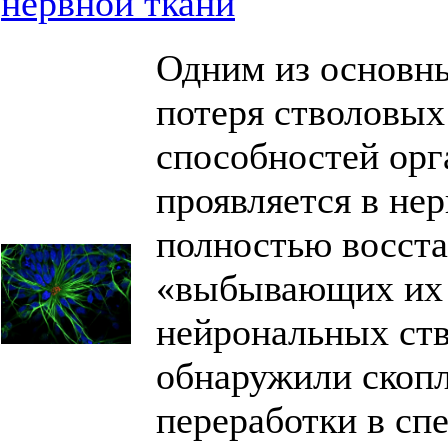
нервной ткани
Одним из основны
потеря стволовых
способностей орг
проявляется в не
полностью восст
«выбывающих их 
нейрональных ст
обнаружили скоп
переработки в сп