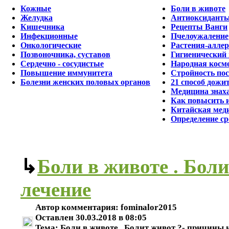
Кожные
Боли в животе
Желудка
Антиоксидант
Кишечника
Рецепты Ванги
Инфекционные
Пчелоужаление
Онкологические
Растения-алле
Позвоночника, суставов
Гигиенический
Сердечно - сосудистые
Народная косм
Повышение иммунитета
Стройность пос
Болезни женских половых органов
21 способ дожит
Медицина знахар
Как повысить 
Китайская мед
Определение ср
↳
Боли в животе . Бол
лечение
Автор комментария:
fominalor2015
Оставлен
30.03.2018 в 08:05
Тема:
Боли в животе . Болит живот ?- причины 