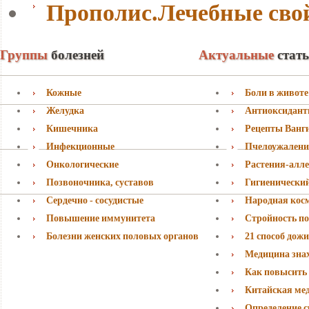
Прополис.Лечебные сво
Группы
болезней
Актуальные
стат
Кожные
Боли в животе
Желудка
Антиоксидан
Кишечника
Рецепты Ванг
Инфекционные
Пчелоужалени
Онкологические
Растения-алл
Позвоночника, суставов
Гигиенически
Сердечно - сосудистые
Народная кос
Повышение иммунитета
Стройность по
Болезни женских половых органов
21 способ дожи
Медицина знаха
Как повысить
Китайская ме
Определение с