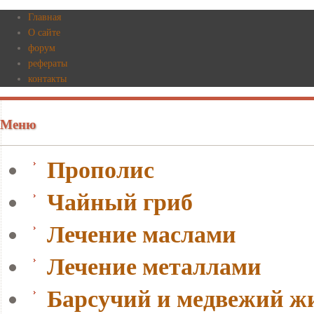
Главная
О сайте
форум
рефераты
контакты
Меню
Прополис
Чайный гриб
Лечение маслами
Лечение металлами
Барсучий и медвежий ж