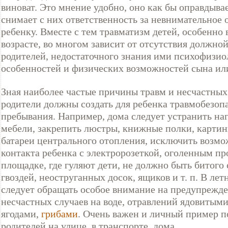
виноват. Это мнение удобно, оно как бы оправдыва
снимает с них ответственность за невнимательное
ребенку. Вместе с тем травматизм детей, особенно 
возрасте, во многом зависит от отсутствия должно
родителей, недостаточного знания ими психофизи
особенностей и физических возможностей сына ил
Зная наиболее частые причины травм и несчастных
родители должны создать для ребенка травмобезоп
пребывания. Например, дома следует устранить н
мебели, закрепить люстры, книжные полки, картин
батареи центрального отопления, исключить возм
контакта ребенка с электророзеткой, оголенным пр
площадке, где гуляют дети, не должно быть битого 
гвоздей, неоструганных досок, ящиков и т. п. В ле
следует обращать особое внимание на предупрежд
несчастных случаев на воде, отравлений ядовитым
ягодами,
грибами
. Очень важен и личный пример п
родителей на улице, в транспорте, дома.