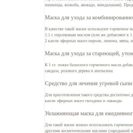
пшеницы, жожоба, авокадо, миндальным). Продо
Маска для ухода за комбинированн
В качестве такой маски используют горчичное ма
1:1 c персиковым маслом (или же добавляют к 1 
2 капли эфирных масел нероли, лимона, мяты, и
Маска для ухода за стареющей, ут
К 1 ст. ложке базисного горчичного масла доба
сандала, розового дерева и апельсина.
Средство для лечения угревой сыпи
Для приготовления такого средства достаточно д
капли эфирных масел гвоздики и лаванды.
Увлажняющая маска для ежедневног
Для такой маски можно использовать горчичное 
другими косметическими маслами (зародышей 