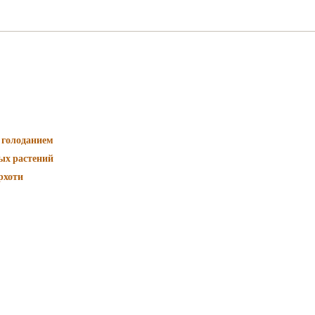
 голоданием
ых растений
рхоти