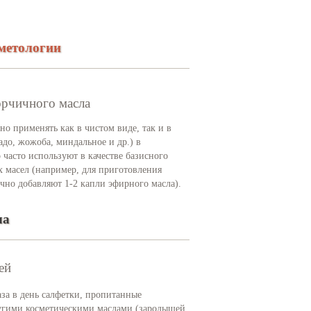
метологии
орчичного масла
о применять как в чистом виде, так и в
до, жожоба, миндальное и др.) в
 часто используют в качестве базисного
х масел (например, для приготовления
чно добавляют 1-2 капли эфирного масла).
ла
ей
за в день салфетки, пропитанные
ругими косметическими маслами (зародышей