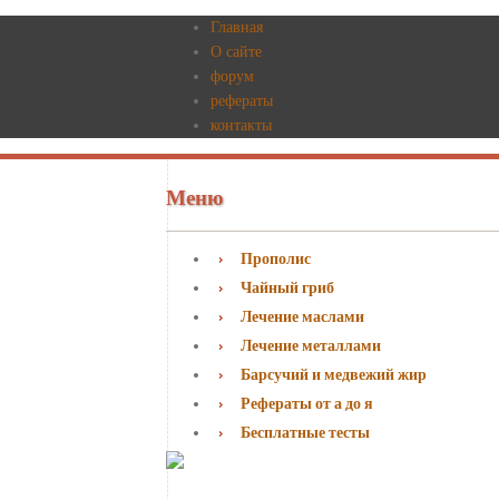
Главная
О сайте
форум
рефераты
контакты
Меню
Прополис
Чайный гриб
Лечение маслами
Лечение металлами
Барсучий и медвежий жир
Рефераты от а до я
Бесплатные тесты