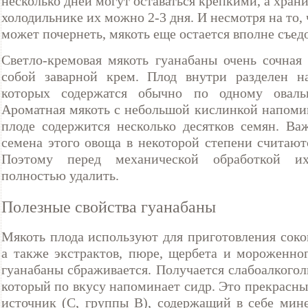
несколько дней могут оставаться крепкими, а храни
холодильнике их можно 2-3 дня. И несмотря на то,
может почернеть, мякоть еще остается вполне съед
Светло-кремовая мякоть гуанабаны очень сочная
собой заварной крем. Плод внутри разделен н
которых содержатся обычно по одному оваль
Ароматная мякоть с небольшой кислинкой напомин
плоде содержится несколько десятков семян. Важ
семена этого овоща в некоторой степени считают
Поэтому перед механической обработкой и
полностью удалить.
Полезные свойства гуанабаны
Мякоть плода используют для приготовления соко
а также экстрактов, пюре, щербета и мороженног
гуанабаны сбраживается. Получается слабоалкого
который по вкусу напоминает сидр. Это прекрасн
источник (С, группы В), содержащий в себе мин