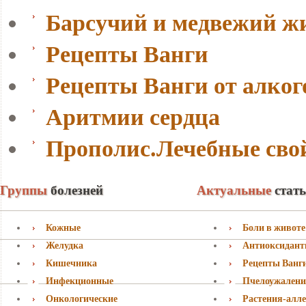
Барсучий и медвежий ж
Рецепты Ванги
Рецепты Ванги от алко
Аритмии сердца
Прополис.Лечебные сво
Группы
болезней
Актуальные
стат
Кожные
Боли в животе
Желудка
Антиоксидан
Кишечника
Рецепты Ванг
Инфекционные
Пчелоужалени
Онкологические
Растения-алл