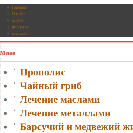
Главная
О сайте
форум
рефераты
контакты
Меню
Прополис
Чайный гриб
Лечение маслами
Лечение металлами
Барсучий и медвежий ж