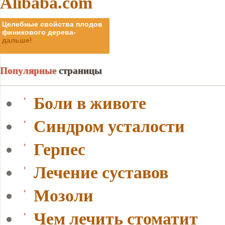
Целебные свойства плодов
Целебные свойства плодов
финикового дерева-
финикового дерева-
дальше!
дальше!
Популярные
страницы
Боли в животе
Синдром усталости
Герпес
Лечение суставов
Мозоли
Чем лечить стоматит