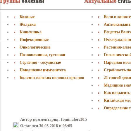
Группы
болезней
Актуальные
стат
Кожные
Боли в животе
Желудка
Антиоксидан
Кишечника
Рецепты Ванг
Инфекционные
Пчелоужалени
Онкологические
Растения-алл
Позвоночника, суставов
Гигиенически
Сердечно - сосудистые
Народная кос
Повышение иммунитета
Стройность по
Болезни женских половых органов
21 способ дожи
Медицина знаха
Как повысить
Китайская ме
Определение с
Автор комментария:
fominalor2015
Оставлен
30.03.2018 в 08:05