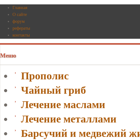
Главная
О сайте
форум
рефераты
контакты
Меню
Прополис
Чайный гриб
Лечение маслами
Лечение металлами
Барсучий и медвежий ж