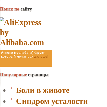
Поиск по
сайту
Аннона (гуанабана) Фрукт,
Аннона (гуанабана) Фрукт,
который лечит рак
который лечит рак
дальше!
дальше!
Популярные
страницы
Боли в животе
Синдром усталости